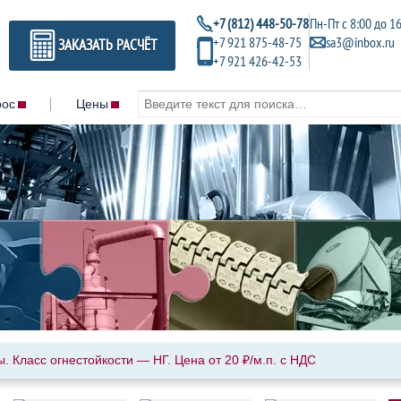
+7 (812) 448-50-78
Пн-Пт с 8:00 до 1
+7 921 875-48-75
sa3@inbox.ru
ЗАКАЗАТЬ РАСЧЁТ
+7 921 426-42-53
рос
Цены
Контакты
Metal brite
MAR-71 bioc
Acc plus
Liquitreat
Air cooler cleaner
HP wash
Zinc coat conditioner
Hardness con
Vaptreat
ойники
Gamazyme toy
Valvecare
ковые
Gamazyme 
Unitor usc
Gamazyme 
Uni wash
Gamazyme 
Teak renewer
и ПРП
Gamazyme di
Spectrapak 315
500 кг/м³
Класс огнестойкости — НГ. Цена от 20 ₽/м.п. с НДС
Gamazyme 
Spectrapak 310
Gamazyme 
Spectrapak 309