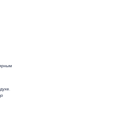
лярным
духе.
до