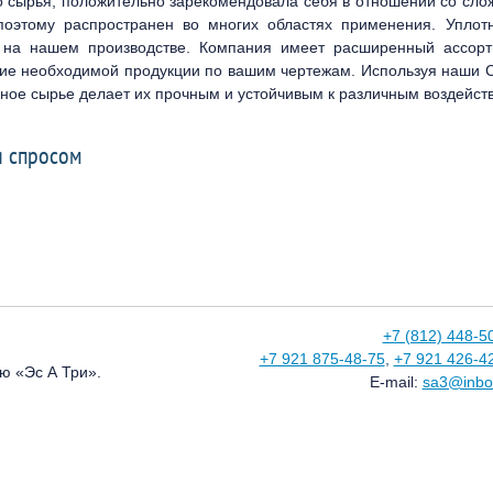
го сырья, положительно зарекомендовала себя в отношении со сл
поэтому распространен во многих областях применения. Уплот
е на нашем производстве. Компания имеет расширенный ассор
ение необходимой продукции по вашим чертежам. Используя наши
нное сырье делает их прочным и устойчивым к различным воздейст
я спросом
+7 (812) 448-5
+7 921 875-48-75
,
+7 921 426-4
ю «Эс А Три».
E-mail:
sa3@inbo