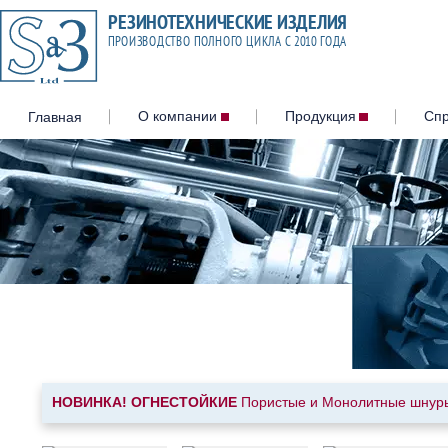
Главная
О компании
Продукция
Сп
Резина С-509
Привальные брусья и отб
Прокладки на судовые лю
закрытия
Гернит
Пористая резина, профил
Пористые шнуры 300, 400, 
НОВИНКА!
ОГНЕСТОЙКИЕ
Пористые и Монолитные шнуры. 
Гидроуплотнения
Негорючие огнестойкие