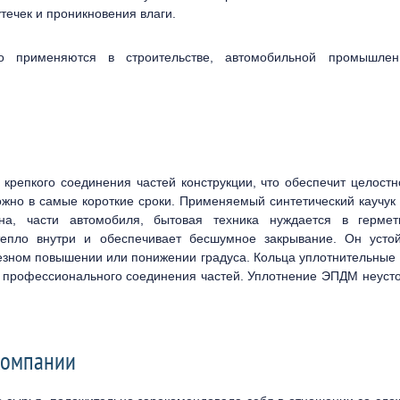
течек и проникновения влаги.
 применяются в строительстве, автомобильной промышленн
крепкого соединения частей конструкции, что обеспечит целостн
ожно в самые короткие сроки. Применяемый синтетический каучук
на, части автомобиля, бытовая техника нуждается в гермет
епло внутри и обеспечивает бесшумное закрывание. Он устой
езном повышении или понижении градуса. Кольца уплотнительны
я профессионального соединения частей. Уплотнение ЭПДМ неуст
компании