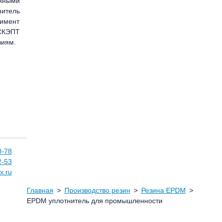
ожными
нитель
тимент
 СКЭПТ
виям.
0-78
2-53
x.ru
Главная
Производство резин
Резина EPDM
EPDM уплотнитель для промышленности
Производство резин