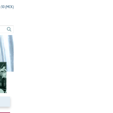
6:30 (МСК)
Combitreat
ide
Coldwash HD
Cleanbreak
Cat. sulphite L
trol
Carpet cleaner
let descaler TDS
Carbonclean LT
MSC
Carbon remover
FC
Burnaid
DPC
Boiler coagulant
gestor
Bioguard
BUB
Biocontrol MAR-71
BTC
Bilgewater flocculant