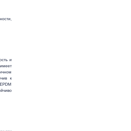
ости,
ость и
 имеет
ичном
чив к
е EPDM
ойчиво