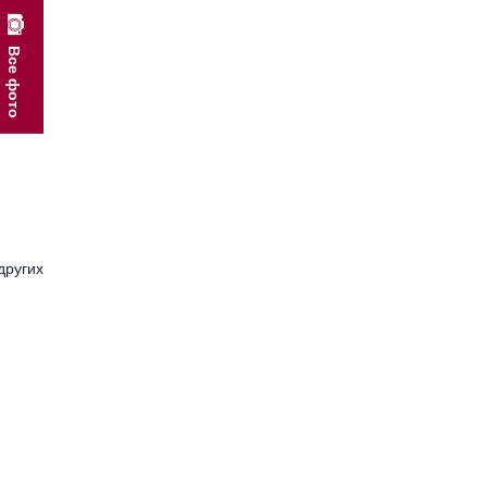
00FN
Autotreat
Aquatuff
Все фото
Aquabreak PX
Alkleen safety liquid
Alkleen Liquid
Alkalinity Control
 plus
других
NB
uid
ontrol
g Cleaner