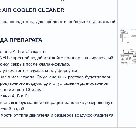
R AIR COOLER CLEANER
 на охладитель, для средних и небольших двигателей
ДА ПРЕПАРАТА
апаны А, В и С закрыты.
R с пресной водой и залейте раствор в дозировочный
онку, закрыв после клапан-фильтр.
туп сжатого воздуха к соплу форсунки.
ния в магистрали. Эмульсионный раствор будет теперь
продувочного воздуха. Для опустошения дозировочной
я примерно 10 минут.
паны А, В и С.
ность вышеуказанной операции, заполнив дозировочную
есной водой.
имости от типа двигателя и размеров воздухоохладителя.