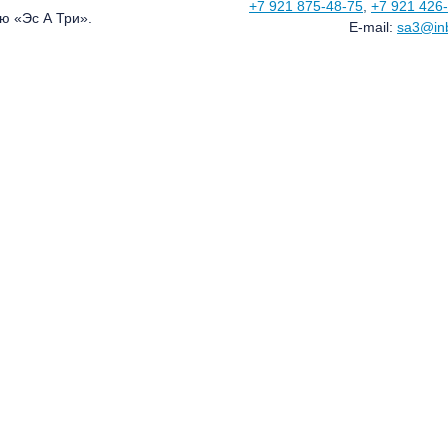
+7 921 875-48-75
,
+7 921 426
ю «Эс А Три».
E-mail:
sa3@in