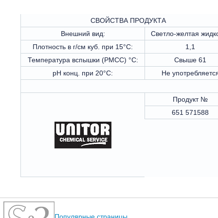
СВОЙСТВА ПРОДУКТА
Внешний вид:
Светло-желтая жидк
Плотность в г/см куб. при 15°С:
1,1
Температура вспышки (РМСС) °С:
Свыше 61
рН конц. при 20°С:
Не употребляетс
Продукт №
651 571588
Популярные страницы