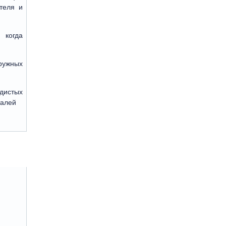
теля и
 когда
ружных
дистых
талей