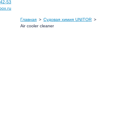
-42-53
box.ru
Главная
Судовая химия UNITOR
Air cooler cleaner
Производство резин
Судовая химия UNITOR
Acc plus
Air cooler cleaner
Zinc coat conditioner
Vaptreat
Valvecare
Unitor usc
Uni wash
Teak renewer