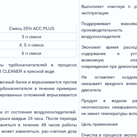
Выполняет очисткув п р
эксплуатации
Поддерживает максима
Смесь 25% АСС PLUS
производительность
воздухоохладителя
3 л смеси
4, 5 л смеси
Экономит время расхо
6 л смеси
содержание и устр
возможную опасн
ны турбонагнетателей в процессе
повреждения при демонта
R CLEANER в пресной воде.
Не оставляет осадо
вочный бачок и впрыскивается против
оказывает вредного влия
урбонагнетателя в течение примерно
двигатель
сированных отложений впрыскивается
Продукт в водном рас
неогнеопасен невзрывооп
м от состояния воздухоохладителей.
не имеет температуры всп
рыск каждые 24 часа. После периода
Цель применения
аняться в течение 48 часов работы
 может изменяться, рас-счетная доза
Очистка в процессе экспл