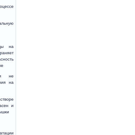
оцессе
льную
ды на
аняет
ость
же
ки не
ния на
творе
асен и
ышки
уатации