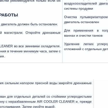
чистки рекомендуется только если он
воздухоохладителей двига
системы продувки
 РАБОТЫ
Очистка пульверизатором
двигатель остановлен
игатель должен быть остановлен.
Для применения в пог
й магистрали. Откройте дренажные
ваннах и очистки танков
Удаление легких углеро
EANER во все змеевики охладителя.
отложений с отдельных де
ия в течение минимум часа, затем с
ия.
ния сильным напором пресной воды закройте дренажные
ан для отдельных деталей со стойкими углеродистыми
ванну с неразбавленным AIR COOLER CLEANER и, прежде
 отслаивания. Затем смойте водой.