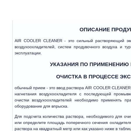
уплотнители
Амортизаторы слиповых т
Резина EPDM
Резина МБС
ОПИСАНИЕ ПРОДУ
Резина ТМКЩ
AIR COOLER CLEANER - это сильный растворяющий эму
Морозостойкие резины
воздухоохладителей, систем продувочного воздуха и ту
Противоскользящие проф
эксплуатации.
Кранцы швартовые
УКАЗАНИЯ ПО ПРИМЕНЕНИЮ 
Резиновые кольца
Резиновые профили
ОЧИСТКА В ПРОЦЕССЕ ЭК
Бентонитовые шнуры
Вакуумные резины
обычный прием - это ввод раствора AIR COOLER CLEANER 
нагнетания воздухоохладителя с последующей промывк
Производство резины из к
очистки воздухоохладителей необходимо применять пр
Обрезинивание валов, кол
оборудование для впрыска.
втулок
Для подсчета количества раствора, необходимого для очи
или определите площадь поперечного сечения охладител
раствора на квадратный метр или как указано ниже в табли