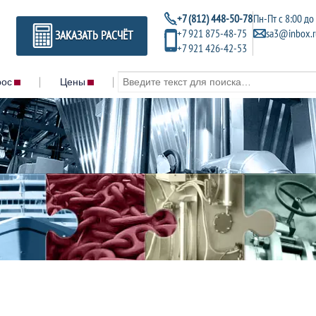
+7 (812) 448-50-78
Пн-Пт с 8:00 до
+7 921 875-48-75
sa3@inbox.r
ЗАКАЗАТЬ РАСЧЁТ
+7 921 426-42-53
рос
Цены
Контакты
Metal brite
MAR-71 bioc
Acc plus
Liquitreat
Air cooler cleaner
HP wash
Zinc coat conditioner
Hardness con
Vaptreat
ойники
Gamazyme toy
Valvecare
ковые
Gamazyme 
Unitor usc
Gamazyme 
Uni wash
Gamazyme 
Teak renewer
и ПРП
Gamazyme di
Spectrapak 315
500 кг/м³
Gamazyme 
Spectrapak 310
Gamazyme 
Spectrapak 309