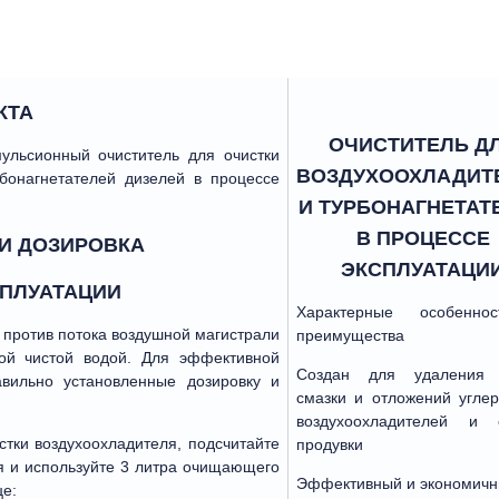
Gamazyme 7
Soot remover liquid
Gamabreak
Soot remover
ележек
Fuelcare
Seaclean plus
Fore & AFT
Seaclean
КТА
Foam agent
Seacare OSD
ОЧИСТИТЕЛЬ Д
Enviroclean
Seacare EPA
льсионный очиститель для очистки
ВОЗДУХООХЛАДИТ
Electrosolv-E
рбонагнетателей дизелей в процессе
Seacare ecosperse
или
Dual purpose
И ТУРБОНАГНЕТАТ
Rocor nb liquid
Disclean
Reefer cleaner
В ПРОЦЕССЕ
И ДОЗИРОВКА
Dieselite
Potable water stabiliser
ЭКСПЛУАТАЦИ
Dieselguard 
СПЛУАТАЦИИ
Penetron plus
Характерные особенно
Descaling liq
Oxygen scavenger plus
против потока воздушной магистрали
преимущества
Descalex
Oxygen control
ой чистой водой. Для эффективной
аучука
Cooltreat AL
Создан для удаления 
Natural handcleaner
авильно установленные дозировку и
ес,
смазки и отложений углер
Condensate c
MUD & silt remover
воздухоохладителей и 
Commissionin
Metal brite HD
стки воздухоохладителя, подсчитайте
продувки
я и используйте 3 литра очищающего
Эффективный и экономич
це: