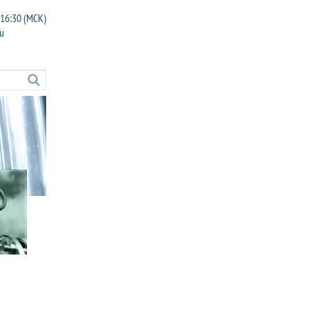
 16:30 (МСК)
u
Combitreat
ide
Coldwash HD
Cleanbreak
Cat. sulphite L
trol
Carpet cleaner
let descaler TDS
Carbonclean LT
MSC
Carbon remover
FC
Burnaid
DPC
Boiler coagulant
gestor
Bioguard
BUB
Biocontrol MAR-71
BTC
Bilgewater flocculant