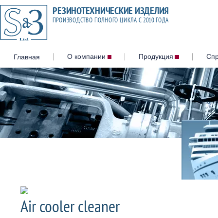
Главная
О компании
Продукция
Сп
Резина С-509
Привальные брусья и отб
Прокладки на судовые лю
закрытия
Гернит
Пористая резина, профил
Пористые шнуры 300, 400, 
Air cooler cleaner
Гидроуплотнения
Негорючие огнестойкие