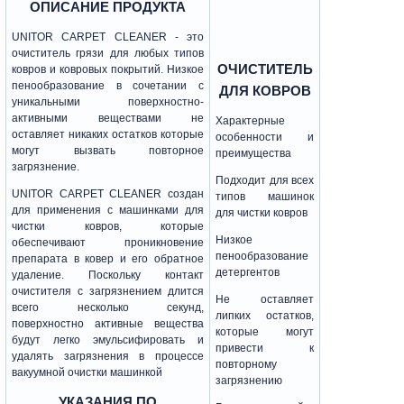
ОПИСАНИЕ ПРОДУКТА
UNITOR CARPET CLEANER - это
очиститель грязи для любых типов
ОЧИСТИТЕЛЬ
ковров и ковровых покрытий. Низкое
пенообразование в сочетании с
ДЛЯ КОВРОВ
уникальными поверхностно-
активными веществами не
Характерные
оставляет никаких остатков которые
особенности и
могут вызвать повторное
преимущества
загрязнение.
Подходит для всех
UNITOR CARPET CLEANER создан
типов машинок
для применения с машинками для
для чистки ковров
чистки ковров, которые
Низкое
обеспечивают проникновение
пенообразование
препарата в ковер и его обратное
детергентов
удаление. Поскольку контакт
очистителя с загрязнением длится
Не оставляет
всего несколько секунд,
липких остатков,
поверхностно активные вещества
которые могут
будут легко эмульсифировать и
привести к
удалять загрязнения в процессе
повторному
вакуумной очистки машинкой
загрязнению
УКАЗАНИЯ ПО