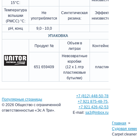
неизвестен
15°С:
Температура
Не
Синтетическая
Эффект
вспышки
употребляется
резина:
неизвестен
(РМСС) °С:
рН, конц
9,0 - 10,0
УПАКОВКА
Объем в
Продукт №
Контейнер
литрах
Невозвратные
коробки
651 659409
(12 х 1 лтр
пластик
пластиковые
бутылки)
+7 (812) 448-50-78
Популярные страницы
+7 921 875-48-75
,
© 2026 Общество с ограниченной
+7 921 426-42-53
ответственностью «Эс А Три».
E-mail:
sa3@inbox.ru
Главная
Судовая хими
Carpet cleaner