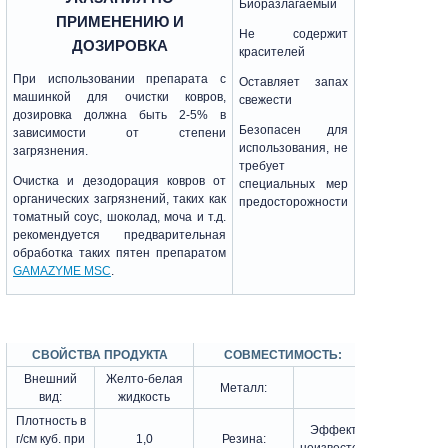
Биоразлагаемый
ПРИМЕНЕНИЮ И
Не содержит
ДОЗИРОВКА
красителей
При использовании препарата с
Оставляет запах
машинкой для очистки ковров,
свежести
дозировка должна быть 2-5% в
Безопасен для
зависимости от степени
использования, не
загрязнения.
требует
Очистка и дезодорация ковров от
специальных мер
органических загрязнений, таких как
предосторожности
томатный соус, шоколад, моча и т.д.
рекомендуется предварительная
обработка таких пятен препаратом
GAMAZYME MSC
.
СВОЙСТВА ПРОДУКТА
СОВМЕСТИМОСТЬ:
Внешний
Желто-белая
Металл:
вид:
жидкость
Плотность в
Эффект
г/см куб. при
1,0
Резина: