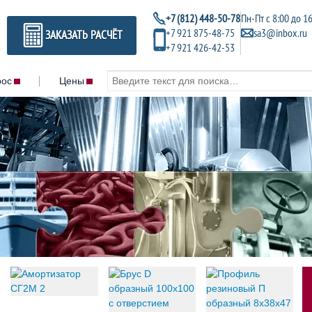
+7 (812) 448-50-78
Пн-Пт с 8:00 до 1
+7 921 875-48-75
sa3@inbox.ru
ЗАКАЗАТЬ РАСЧЁТ
+7 921 426-42-53
рос
Цены
Контакты
Metal brite
MAR-71 bioc
Acc plus
Liquitreat
Air cooler cleaner
HP wash
Zinc coat conditioner
Hardness con
Vaptreat
ойники
Gamazyme toy
Valvecare
ковые
Gamazyme 
Unitor usc
Gamazyme 
Uni wash
Gamazyme 
Teak renewer
и ПРП
Gamazyme di
Spectrapak 315
500 кг/м³
Gamazyme 
Spectrapak 310
Gamazyme 
Spectrapak 309