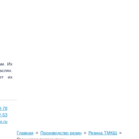
ам. Их
аслях.
ет их
0-78
2-53
x.ru
Главная
Производство резин
Резина ТМКЩ