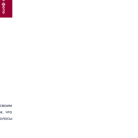
Все фото
00FN
Autotreat
Aquatuff
Aquabreak PX
Alkleen safety liquid
Alkleen Liquid
Alkalinity Control
 plus
NB
uid
 своим
ontrol
м, что
полосы
g Cleaner