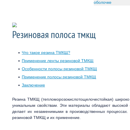
уплотнители
Амортизаторы слиповых т
Резина EPDM
Резина МБС
Резиновая полоса тмкщ
Резина ТМКЩ
Морозостойкие резины
Противоскользящие проф
Что такое резина ТМКЩ?
Кранцы швартовые
Применение ленты резиновой ТМКЩ
Резиновые кольца
Особенности полосы резиновой ТМКЩ
Резиновые профили
Применение полосы резиновой ТМКЩ
Бентонитовые шнуры
Заключение
Вакуумные резины
Производство резины из к
Резина ТМКЩ (тепломорозокислотощелочестойкая) широко 
Обрезинивание валов, кол
уникальным свойствам. Эти материалы обладают высокой 
втулок
делает их незаменимыми в производственных процессах.
резиновой ТМКЩ и их применение.