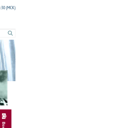
6:30 (МСК)
Combitreat
ide
Coldwash HD
Cleanbreak
Cat. sulphite L
trol
Carpet cleaner
let descaler TDS
Carbonclean LT
MSC
Carbon remover
FC
Burnaid
DPC
Boiler coagulant
gestor
Bioguard
BUB
Biocontrol MAR-71
BTC
Bilgewater flocculant