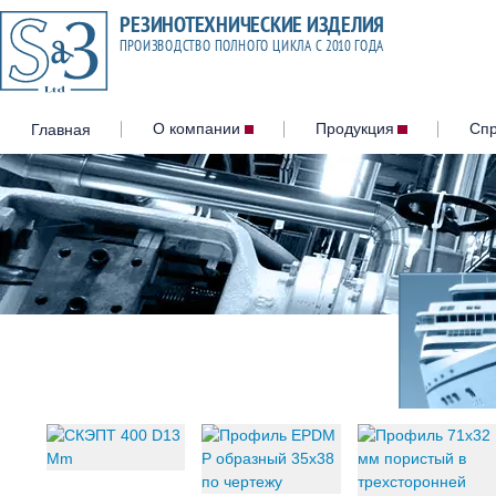
Главная
О компании
Продукция
Сп
Резина С-509
Привальные брусья и отб
Прокладки на судовые лю
закрытия
Гернит
Пористая резина, профил
Пористые шнуры 300, 400, 
Гидроуплотнения
Негорючие огнестойкие